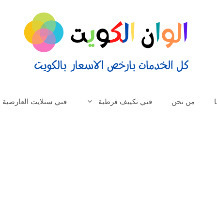
من نحن
فني تكييف قرطبة
فني ستلايت العارضية