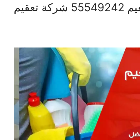
شركة تنظيف منازل النعيم 55549242 شركة تعقيم