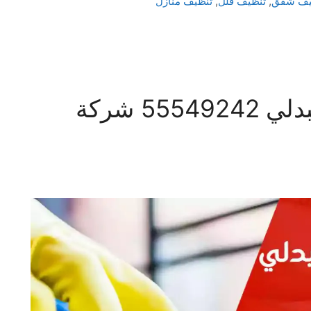
يف شقق
,
تنظيف فلل
,
تنظيف منازل
شركة تنظيف منازل العبدلي 55549242 شركة