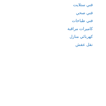
فني ستلايت
فني صحي
فني طباخات
كاميرات مراقبة
كهربائي منازل
نقل عفش