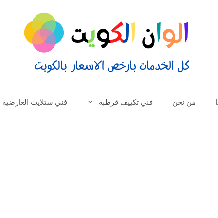
من نحن
فني تكييف قرطبة
فني ستلايت العارضية