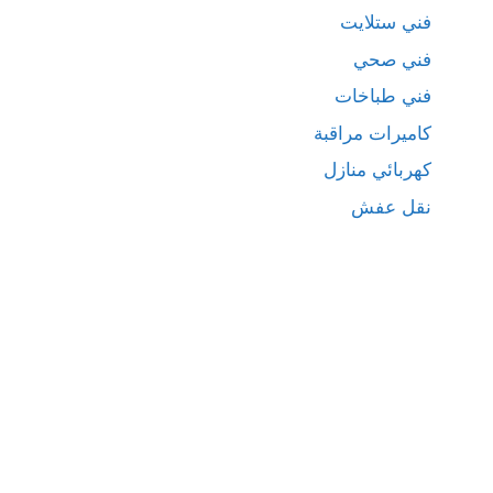
فني ستلايت
فني صحي
فني طباخات
كاميرات مراقبة
كهربائي منازل
نقل عفش