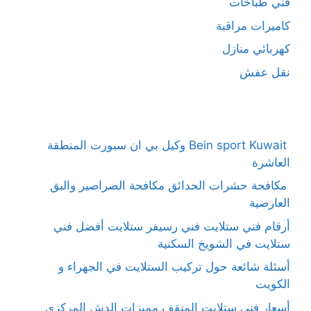
فني طباخات
كاميرات مراقبة
كهربائي منازل
نقل عفش
Bein sport Kuwait وكيل بي ان سبورت المنطقة
العاشرة
مكافحة حشرات الحدائق مكافحة الصراصير والبق
العارضية
أرقام فني ستلايت فني رسيفر ستلايت أفضل فني
ستلايت في الشويخ السكنية
أسئلة شائعة حول تركيب الستلايت في الجهراء و
الكويت
أسعار فني ستلايت المنقف مميزات الدش المركزي