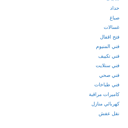
حداد
صباغ
غسالات
فتح اقفال
فني المنيوم
فني تكييف
فني ستلايت
فني صحي
فني طباخات
كاميرات مراقبة
كهربائي منازل
نقل عفش