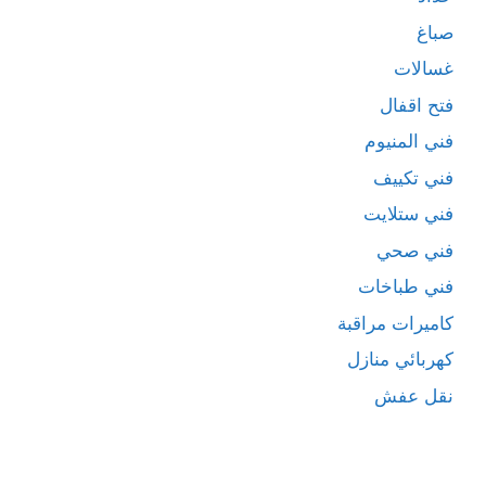
صباغ
غسالات
فتح اقفال
فني المنيوم
فني تكييف
فني ستلايت
فني صحي
فني طباخات
كاميرات مراقبة
كهربائي منازل
نقل عفش