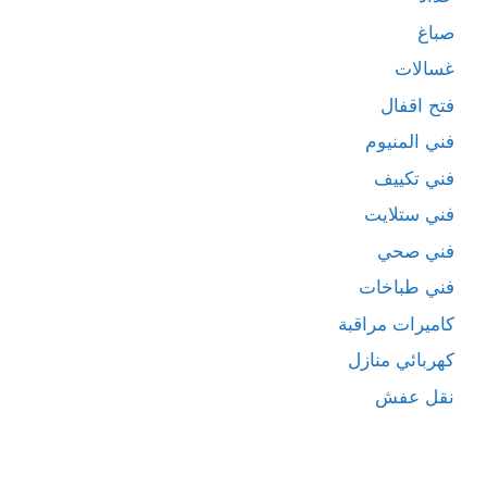
صباغ
غسالات
فتح اقفال
فني المنيوم
فني تكييف
فني ستلايت
فني صحي
فني طباخات
كاميرات مراقبة
كهربائي منازل
نقل عفش