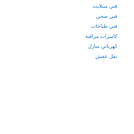
فني ستلايت
فني صحي
فني طباخات
كاميرات مراقبة
كهربائي منازل
نقل عفش