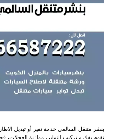
بنشر متنقل السالمي خدمة تغير أو تبديل الاطارا
نقوم بفك و تركيب التواير، موازنة العجلات، فح