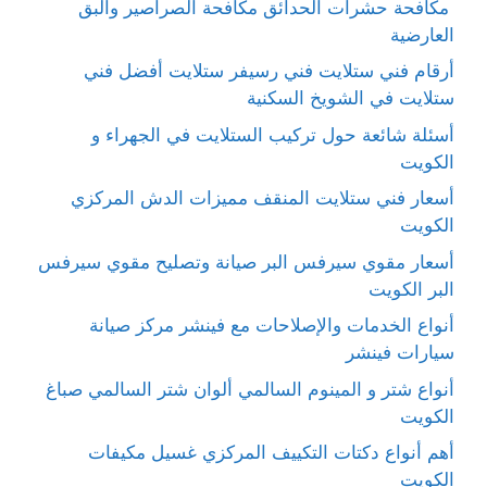
مكافحة حشرات الحدائق مكافحة الصراصير والبق
العارضية
أرقام فني ستلايت فني رسيفر ستلايت أفضل فني
ستلايت في الشويخ السكنية
أسئلة شائعة حول تركيب الستلايت في الجهراء و
الكويت
أسعار فني ستلايت المنقف مميزات الدش المركزي
الكويت
أسعار مقوي سيرفس البر صيانة وتصليح مقوي سيرفس
البر الكويت
أنواع الخدمات والإصلاحات مع فينشر مركز صيانة
سيارات فينشر
أنواع شتر و المينوم السالمي ألوان شتر السالمي صباغ
الكويت
أهم أنواع دكتات التكييف المركزي غسيل مكيفات
الكويت