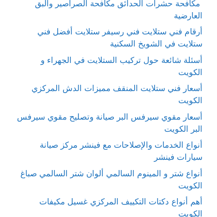
مكافحة حشرات الحدائق مكافحة الصراصير والبق
العارضية
أرقام فني ستلايت فني رسيفر ستلايت أفضل فني
ستلايت في الشويخ السكنية
أسئلة شائعة حول تركيب الستلايت في الجهراء و
الكويت
أسعار فني ستلايت المنقف مميزات الدش المركزي
الكويت
أسعار مقوي سيرفس البر صيانة وتصليح مقوي سيرفس
البر الكويت
أنواع الخدمات والإصلاحات مع فينشر مركز صيانة
سيارات فينشر
أنواع شتر و المينوم السالمي ألوان شتر السالمي صباغ
الكويت
أهم أنواع دكتات التكييف المركزي غسيل مكيفات
الكويت