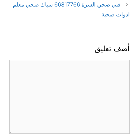
فني صحي السرة 66817766 سباك صحي معلم
ادوات صحية
أضف تعليق