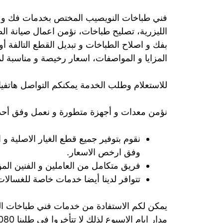
فني طباخات النويصيب المختص بخدمات فك و ترك
الليزرية، تصليح طباخات، نؤمن اعمال صيانة ا
بفك و اصلاح الطباخات و تبديل القطع التالفة أ
المزايا و المواصفات، اسعار رخيصة و مناسبة ل
للاستعلام وطلب الخدمة يمكنكم التواصل هاتفيا
نؤمن معدات و أجهزة متطورة و نعمل وفق أحدث
نقوم بتوفير جميع قطع الغيار الاصلية و 
وفق ارخص الاسعار.
فريق متكامل من العاملين و الفنين الم
تتوافر لدينا أيضا خدمات خاصة للغسالات
يمكن لكم الاستفادة من خدمات فني طباخات ال
مدار ايام الاسبوع لذلك لا تتأخروا في طلبنا 50301080.