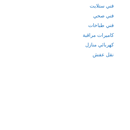
فني ستلايت
فني صحي
فني طباخات
كاميرات مراقبة
كهربائي منازل
نقل عفش