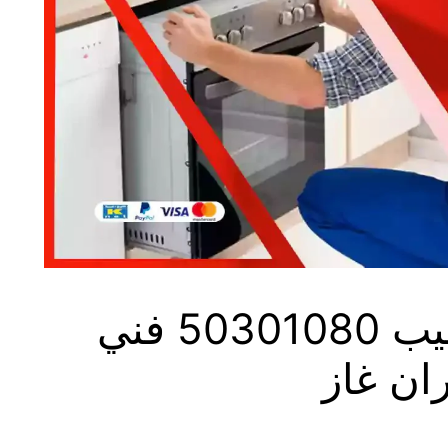
فني طباخات النويصيب 50301080 فني
ان غاز