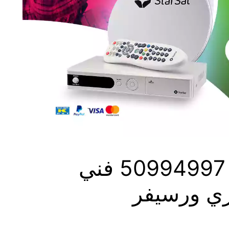
فني ستلايت السلام 50994997 فني
زي ورسيفر