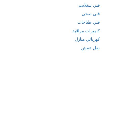
فني ستلايت
فني صحي
فني طباخات
كاميرات مراقبة
كهربائي منازل
نقل عفش