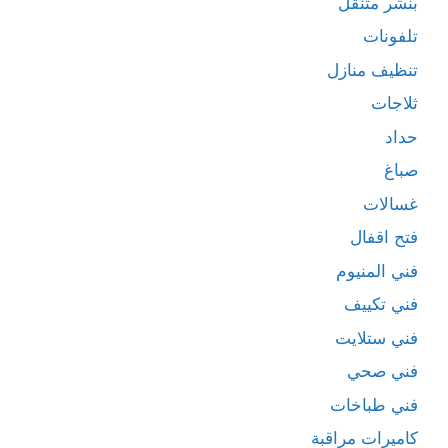
بنشر متنقل
تلفونات
تنظيف منازل
ثلاجات
حداد
صباغ
غسالات
فتح اقفال
فني المنيوم
فني تكييف
فني ستلايت
فني صحي
فني طباخات
كاميرات مراقبة