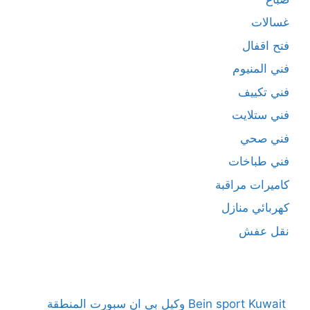
غسالات
فتح اقفال
فني المنيوم
فني تكييف
فني ستلايت
فني صحي
فني طباخات
كاميرات مراقبة
كهربائي منازل
نقل عفش
Bein sport Kuwait وكيل بي ان سبورت المنطقة