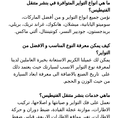
ما هي انواع التواير المتوافرة في بنشر متنقل
الفنيطيس؟
نؤمن جميع انواع التواير و من أفضل الماركات،
سوميتو اليابانية، ميشلان، هانكوك، غراند تريك، بريلي،
بريدجستون، جوديير النسر، كونتيننتال، ألتي ماكس.
كيف يمكن معرفة النوع المناسب و الافضل من
التواير؟
يمكن لك عميلنا الكريم الاستعانة بخبرة العاملين لدينا
لمعرفة نوع التواير الانسب لسيارتك حيث يعتمد ذلك
على تاريخ الصنع بالاضافة الى معرفة ابعاد السيارة
من حيث الوزن و الحجم.
ماهي خدمات بنشر متنقل الفنيطيس؟
نعمل على فك التواير و صيانتها و اصلاحها، تركيب
الاطارات، موازنة عجلة القيادة، ضبط دوران و حركة
الاطارات، تغير مواقع الاطارات الاربعة، قياس ضغط