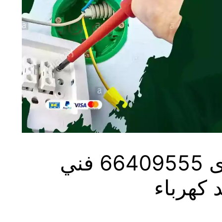
كهربائي منازل سلوى 66409555 فني
 كهرباء