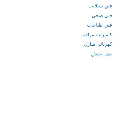
فني ستلايت
فني صحي
فني طباخات
كاميرات مراقبة
كهربائي منازل
نقل عفش