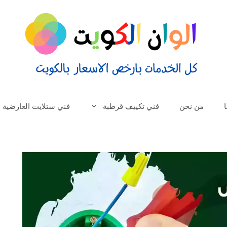
من نحن
فني تكييف قرطبة
فني ستلايت العارضية