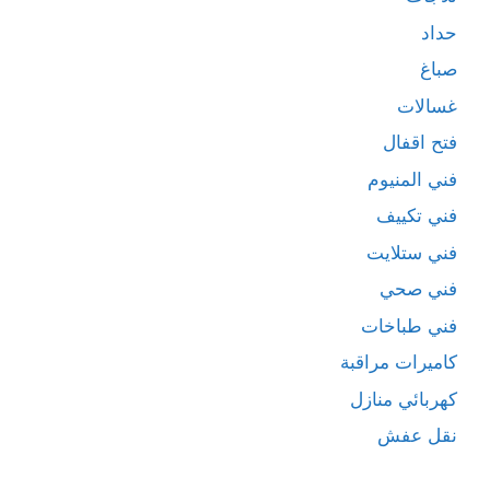
حداد
صباغ
غسالات
فتح اقفال
فني المنيوم
فني تكييف
فني ستلايت
فني صحي
فني طباخات
كاميرات مراقبة
كهربائي منازل
نقل عفش