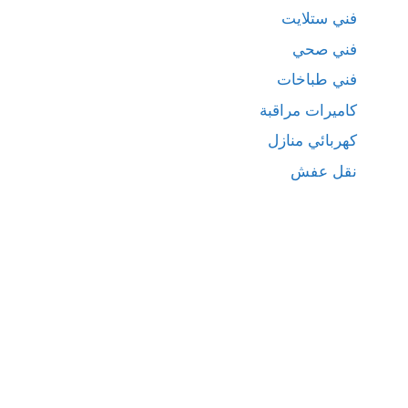
فني ستلايت
فني صحي
فني طباخات
كاميرات مراقبة
كهربائي منازل
نقل عفش