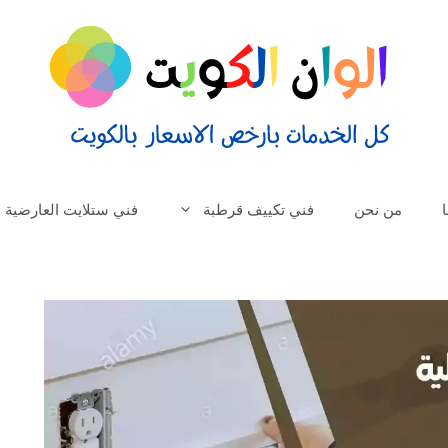
من نحن
فني تكييف قرطبة
فني ستلايت العارضية