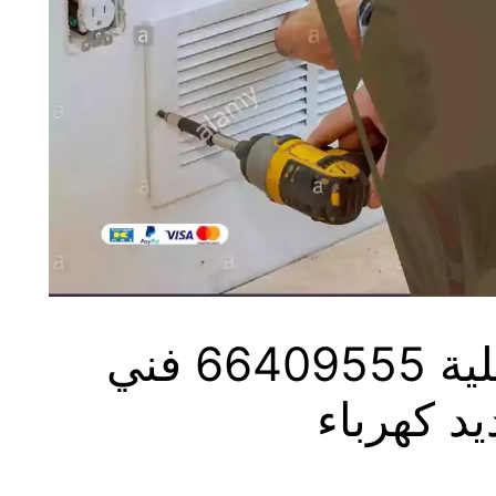
كهربائي منازل العديلية 66409555 فني
يد كهرباء