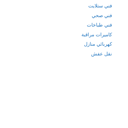
فني ستلايت
فني صحي
فني طباخات
كاميرات مراقبة
كهربائي منازل
نقل عفش