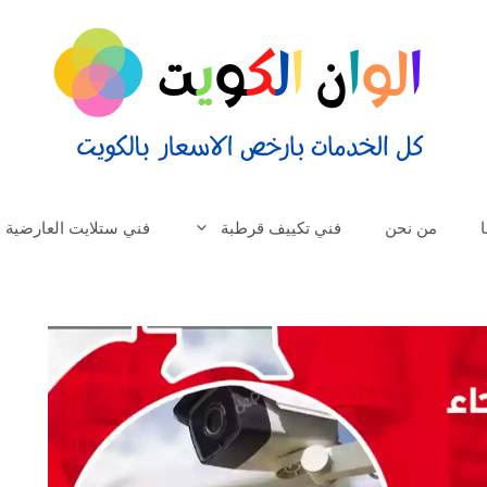
من نحن
فني تكييف قرطبة
فني ستلايت العارضية