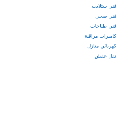
فني ستلايت
فني صحي
فني طباخات
كاميرات مراقبة
كهربائي منازل
نقل عفش