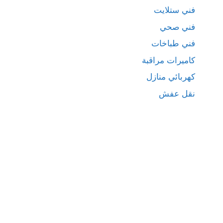
فني ستلايت
فني صحي
فني طباخات
كاميرات مراقبة
كهربائي منازل
نقل عفش