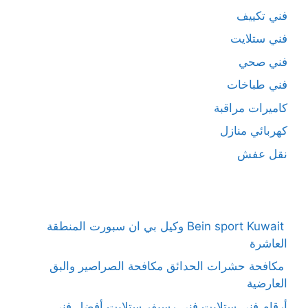
فني تكييف
فني ستلايت
فني صحي
فني طباخات
كاميرات مراقبة
كهربائي منازل
نقل عفش
Bein sport Kuwait وكيل بي ان سبورت المنطقة
العاشرة
مكافحة حشرات الحدائق مكافحة الصراصير والبق
العارضية
أرقام فني ستلايت فني رسيفر ستلايت أفضل فني