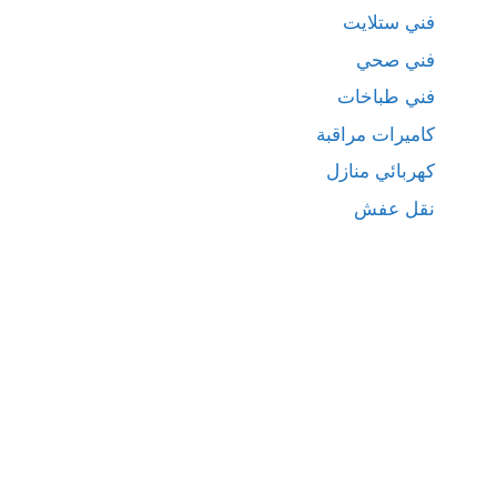
فني ستلايت
فني صحي
فني طباخات
كاميرات مراقبة
كهربائي منازل
نقل عفش