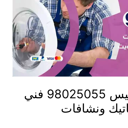
فني غسالات الفنيطيس 98025055 فني
تيك ونشافات