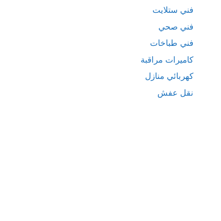
فني ستلايت
فني صحي
فني طباخات
كاميرات مراقبة
كهربائي منازل
نقل عفش