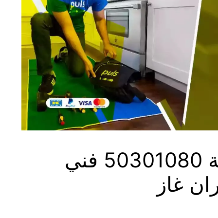
فني طباخات غرناطة 50301080 فني
ان غاز