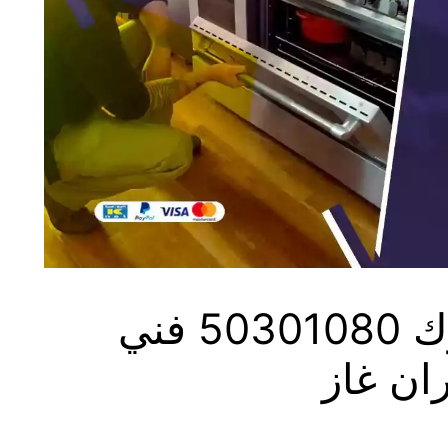
فني طباخات اليرموك 50301080 فني
ان غاز