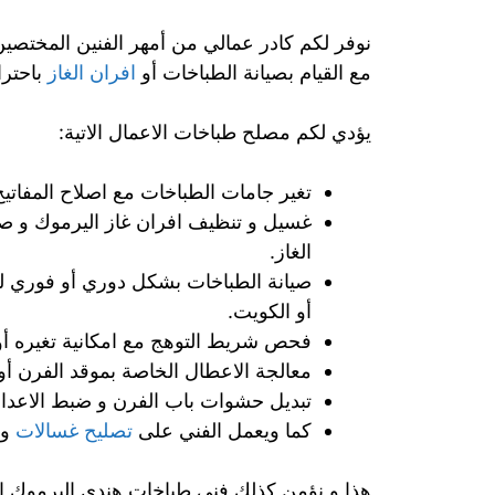
نوفر لكم كادر عمالي من أمهر الفنين المختصين
مع القيام بصيانة الطباخات أو
افران الغاز
باحترا
يؤدي لكم مصلح طباخات الاعمال الاتية:
تغير جامات الطباخات مع اصلاح المفاتيح 
غسيل و تنظيف افران غاز اليرموك و صيان
الغاز.
صيانة الطباخات بشكل دوري أو فوري لل
أو الكويت.
فحص شريط التوهج مع امكانية تغيره أو 
معالجة الاعطال الخاصة بموقد الفرن أو 
تبديل حشوات باب الفرن و ضبط الاعدا
كما ويعمل الفني على
تصليح غسالات
و
هذا و نؤمن كذلك فني طباخات هندي اليرموك ال