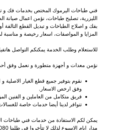
فني طباخات اليرموك المختص بخدمات فك و تركي
الليزرية، تصليح طباخات، نؤمن اعمال صيانة ا
بفك و اصلاح الطباخات و تبديل القطع التالفة أ
المزايا و المواصفات، اسعار رخيصة و مناسبة ل
للاستعلام وطلب الخدمة يمكنكم التواصل هاتفيا
نؤمن معدات و أجهزة متطورة و نعمل وفق أحدث
نقوم بتوفير جميع قطع الغيار الاصلية و 
وفق ارخص الاسعار.
فريق متكامل من العاملين و الفنين الم
تتوافر لدينا أيضا خدمات خاصة للغسالات
يمكن لكم الاستفادة من خدمات فني طباخات ال
مدار ايام الاسبوع لذلك لا تتأخروا في طلبنا 50301080.