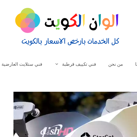
من نحن
فني تكييف قرطبة
فني ستلايت العارضية