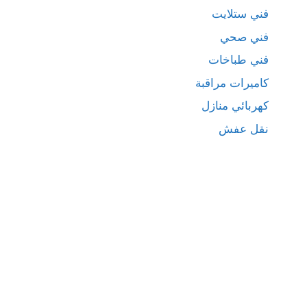
فني ستلايت
فني صحي
فني طباخات
كاميرات مراقبة
كهربائي منازل
نقل عفش