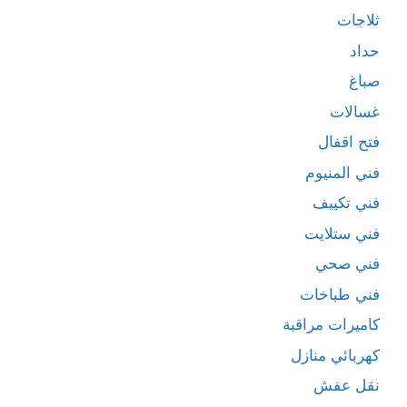
ثلاجات
حداد
صباغ
غسالات
فتح اقفال
فني المنيوم
فني تكييف
فني ستلايت
فني صحي
فني طباخات
كاميرات مراقبة
كهربائي منازل
نقل عفش