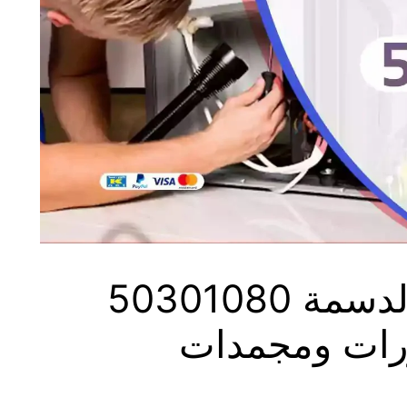
فني تصليح ثلاجات الدسمة 50301080
زرات ومجمدات