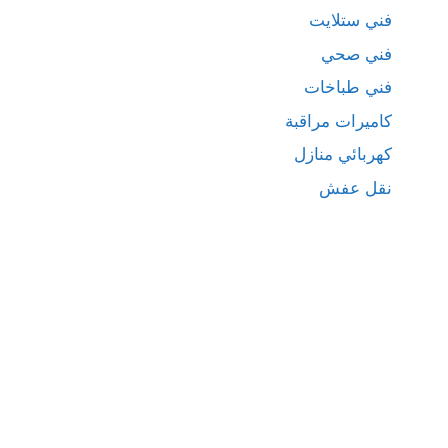
فني ستلايت
فني صحي
فني طباخات
كاميرات مراقبة
كهربائي منازل
نقل عفش