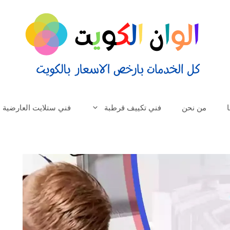
من نحن
فني تكييف قرطبة
فني ستلايت العارضية