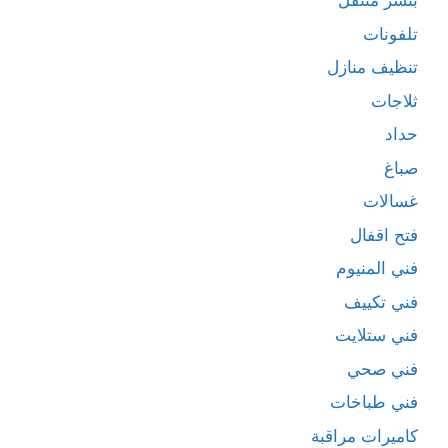
بنشر متنقل
تلفونات
تنظيف منازل
ثلاجات
حداد
صباغ
غسالات
فتح اقفال
فني المنيوم
فني تكييف
فني ستلايت
فني صحي
فني طباخات
كاميرات مراقبة