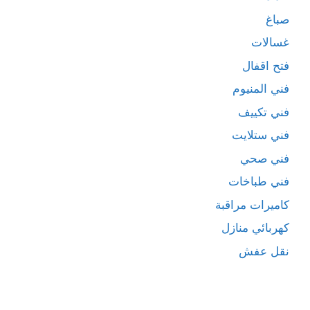
صباغ
غسالات
فتح اقفال
فني المنيوم
فني تكييف
فني ستلايت
فني صحي
فني طباخات
كاميرات مراقبة
كهربائي منازل
نقل عفش