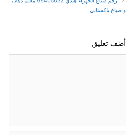
رقم صباغ الجهراء هندي 66405052 معلم دهان
و صباغ باكستاني
أضف تعليق