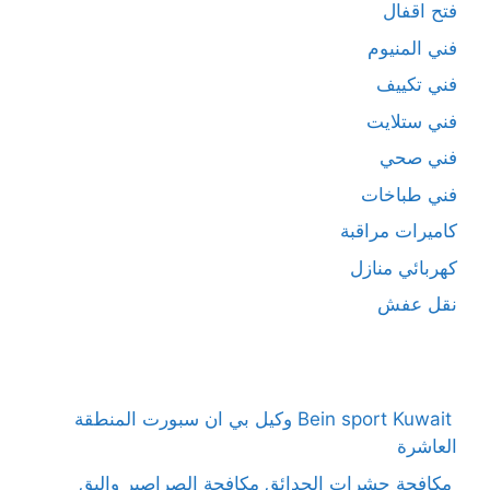
فتح اقفال
فني المنيوم
فني تكييف
فني ستلايت
فني صحي
فني طباخات
كاميرات مراقبة
كهربائي منازل
نقل عفش
Bein sport Kuwait وكيل بي ان سبورت المنطقة
العاشرة
مكافحة حشرات الحدائق مكافحة الصراصير والبق