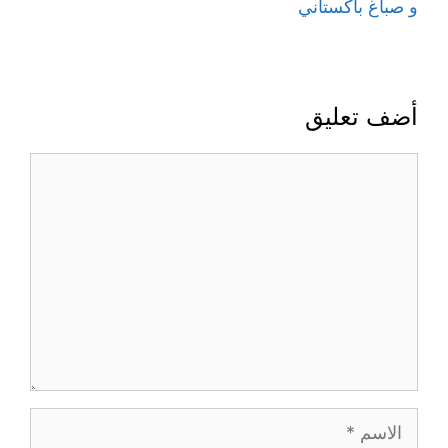
و صباغ باكستاني
أضف تعليق