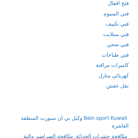
فتح اقفال
فني المنيوم
فني تكييف
فني ستلايت
فني صحي
فني طباخات
كاميرات مراقبة
كهربائي منازل
نقل عفش
Bein sport Kuwait وكيل بي ان سبورت المنطقة
العاشرة
مكافحة حشرات الحدائق مكافحة الصراصير والبق