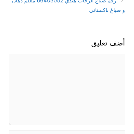
رقم صباغ الرحاب هندي 66405052 معلم دهان
و صباغ باكستاني
أضف تعليق