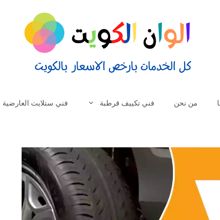
من نحن
فني تكييف قرطبة
فني ستلايت العارضية