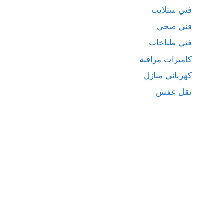
فني ستلايت
فني صحي
فني طباخات
كاميرات مراقبة
كهربائي منازل
نقل عفش