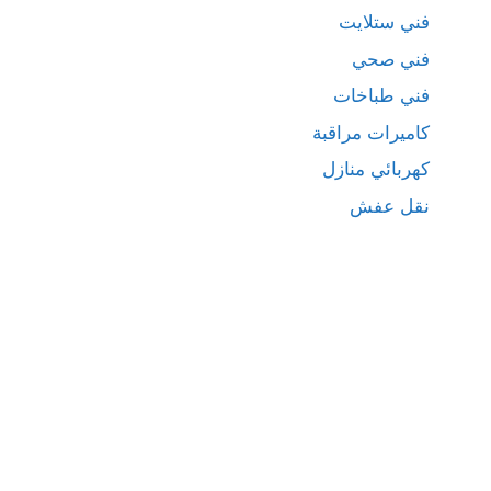
فني ستلايت
فني صحي
فني طباخات
كاميرات مراقبة
كهربائي منازل
نقل عفش