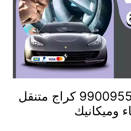
بنشر متنقل الزور 99009551‬ كراج متنقل
ء وميكانيك