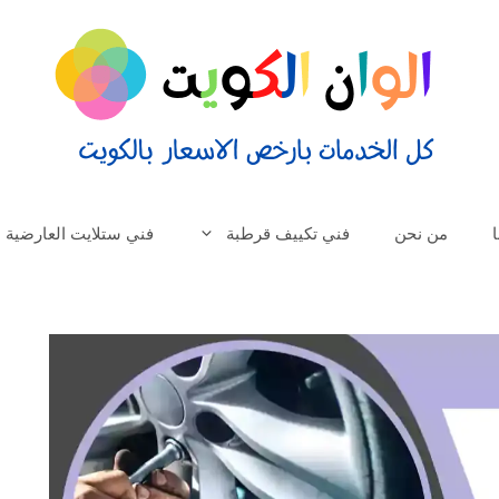
من نحن
فني تكييف قرطبة
فني ستلايت العارضية